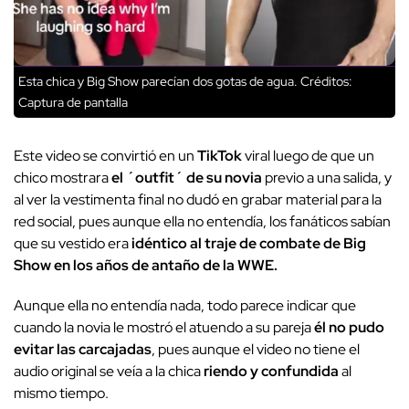
Esta chica y Big Show parecían dos gotas de agua.
Créditos:
Captura de pantalla
Este video se convirtió en un
TikTok
viral luego de que un
chico mostrara
el ´outfit´ de su novia
previo a una salida, y
al ver la vestimenta final no dudó en grabar material para la
red social, pues aunque ella no entendía, los fanáticos sabían
que su vestido era
idéntico al traje de combate de Big
Show en los años de antaño de la WWE.
Aunque ella no entendía nada, todo parece indicar que
cuando la novia le mostró el atuendo a su pareja
él no pudo
evitar las carcajadas
, pues aunque el video no tiene el
audio original se veía a la chica
riendo y confundida
al
mismo tiempo.