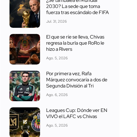
¿Se tambalea el Mundial
2030? La sede que toma
fuerza tras escándalo de FIFA
Jul. 31, 2026
El que se ríe se lleva, Chivas
regresa la burla que RoRo le
hizo a Rivers
Ago. 5, 2026
Por primera vez, Rafa
Márquez convocaría a dos de
Segunda División al Tri
Ago. 6, 2026
Leagues Cup: Dónde ver EN
VIVO el LAFC vs Chivas
Ago. 5, 2026