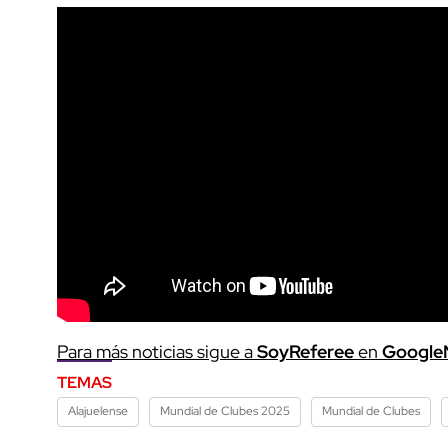
Para más noticias sigue a
SoyReferee
en
Google
TEMAS
Alajuelense
Mundial de Clubes 2025
Mundial de Clubes