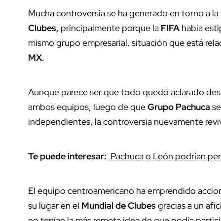
Mucha controversia se ha generado en torno a la
Clubes,
principalmente porque la
FIFA
había esti
mismo grupo empresarial, situación que está rel
MX.
Aunque parece ser que todo quedó aclarado des
ambos equipos, luego de que
Grupo
Pachuca
se
independientes, la controversia nuevamente reviv
Te puede interesar:
Pachuca o León podrían perd
El equipo centroamericano ha emprendido accion
su lugar en el
Mundial
de
Clubes
gracias a un af
no tenían la más remota idea de que podía partici