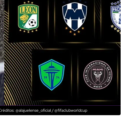
réditos: @alajuelense_oficial / @fifaclubworldcup