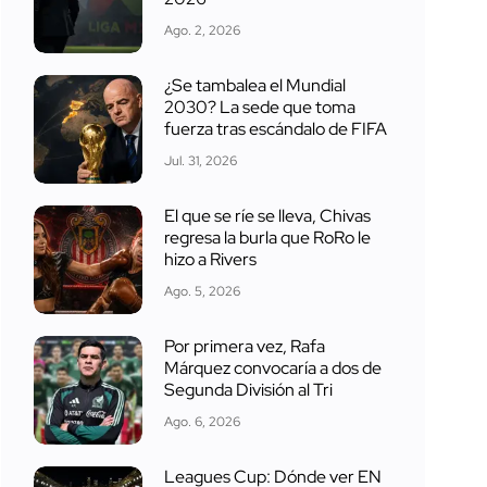
Ago. 2, 2026
¿Se tambalea el Mundial
2030? La sede que toma
fuerza tras escándalo de FIFA
Jul. 31, 2026
El que se ríe se lleva, Chivas
regresa la burla que RoRo le
hizo a Rivers
Ago. 5, 2026
Por primera vez, Rafa
Márquez convocaría a dos de
Segunda División al Tri
Ago. 6, 2026
Leagues Cup: Dónde ver EN