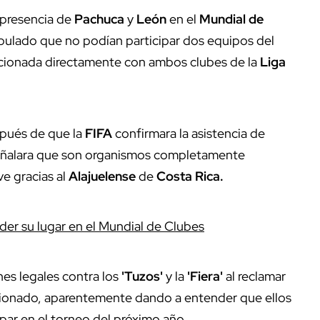
 presencia de
Pachuca
y
León
en el
Mundial
de
pulado que no podían participar dos equipos del
acionada directamente con ambos clubes de la
Liga
pués de que la
FIFA
confirmara la asistencia de
ñalara que son organismos completamente
e gracias al
Alajuelense
de
Costa
Rica.
er su lugar en el Mundial de Clubes
es legales contra los
'Tuzos'
y la
'Fiera'
al reclamar
icionado, aparentemente dando a entender que ellos
par en el torneo del próximo año.