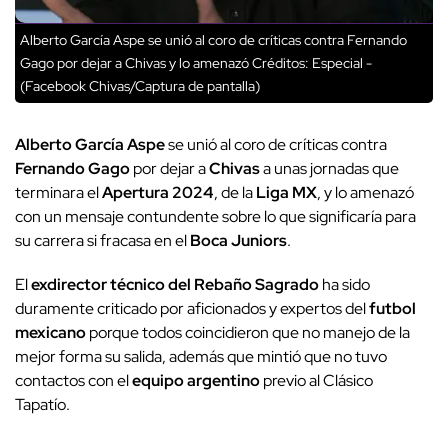
Alberto García Aspe se unió al coro de críticas contra Fernando
Gago por dejar a Chivas y lo amenazó
Créditos: Especial -
(Facebook Chivas/Captura de pantalla)
Alberto García Aspe
se unió al coro de críticas contra
Fernando Gago
por dejar a
Chivas
a unas jornadas que
terminara el
Apertura 2024
, de la
Liga MX
, y lo amenazó
con un mensaje contundente sobre lo que significaría para
su carrera si fracasa en el
Boca Juniors
.
El
exdirector técnico del Rebaño Sagrado
ha sido
duramente criticado por aficionados y expertos del
futbol
mexicano
porque todos coincidieron que no manejo de la
mejor forma su salida, además que mintió que no tuvo
contactos con el
equipo argentino
previo al Clásico
Tapatío.