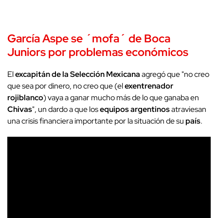
García Aspe se ´mofa´ de Boca
Juniors por problemas económicos
El
excapitán de la Selección Mexicana
agregó que "no creo
que sea por dinero, no creo que (el
exentrenador
rojiblanco
) vaya a ganar mucho más de lo que ganaba en
Chivas
", un dardo a que los
equipos argentinos
atraviesan
una crisis financiera importante por la situación de su
país
.