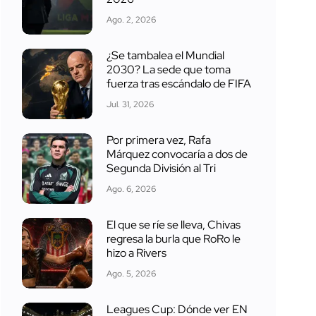
Ago. 2, 2026
¿Se tambalea el Mundial
2030? La sede que toma
fuerza tras escándalo de FIFA
Jul. 31, 2026
Por primera vez, Rafa
Márquez convocaría a dos de
Segunda División al Tri
Ago. 6, 2026
El que se ríe se lleva, Chivas
regresa la burla que RoRo le
hizo a Rivers
Ago. 5, 2026
Leagues Cup: Dónde ver EN