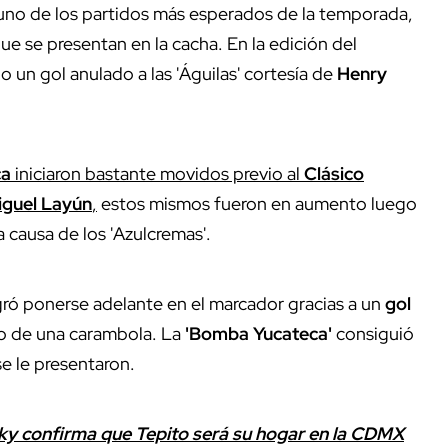
uno de los partidos más esperados de la temporada,
e se presentan en la cacha. En la edición del
 un gol anulado a las 'Águilas' cortesía de
Henry
ca
iniciaron bastante movidos previo al
Clásico
iguel Layún
,
estos mismos fueron en aumento luego
a causa de los 'Azulcremas'.
ró ponerse adelante en el marcador gracias a un
gol
o de una carambola. La
'Bomba Yucateca'
consiguió
se le presentaron.
ky confirma que Tepito será su hogar en la CDMX