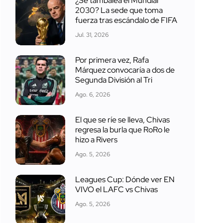
¿Se tambalea el Mundial
2030? La sede que toma
fuerza tras escándalo de FIFA
Jul. 31, 2026
Por primera vez, Rafa
Márquez convocaría a dos de
Segunda División al Tri
Ago. 6, 2026
El que se ríe se lleva, Chivas
regresa la burla que RoRo le
hizo a Rivers
Ago. 5, 2026
Leagues Cup: Dónde ver EN
VIVO el LAFC vs Chivas
Ago. 5, 2026