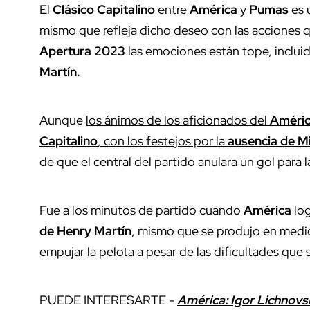
El
Clásico Capitalino
entre
América
y
Pumas
es 
mismo que refleja dicho deseo con las acciones qu
Apertura 2023
las emociones están tope, incluido
Martín.
Aunque
los ánimos de los aficionados del
Améri
Capitalino
, con los festejos por la
ausencia de M
de que el central del partido anulara un gol para l
Fue a los minutos de partido cuando
América
log
de Henry Martín
, mismo que se produjo en medi
empujar la pelota a pesar de las dificultades que 
PUEDE INTERESARTE -
América: Igor Lichnovs