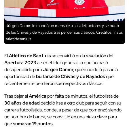
Jürgen Damm le mandó un mensaje a sus detractores y se burló
de las Chivas y de Rayados tras perder sus clásicos.
Créditos: Insta:
atletidesanluis
El
Atlético de San Luis
se convirtió en la revelación del
Apertura 2023
al ser el líder general, lo que no pasó
desapercibido para
Jürgen Damm
, quien no dejó pasar la
oportunidad de
burlarse de Chivas y de Rayados
que
recientemente perdieron sus respectivos clásicos.
Tras dejar al
América
por falta de minutos, el futbolista de
30 años de edad
decidió irse a otro club para seguir con su
carrera futbolística, donde, a pesar de que comenzó siendo
un hombre de banca, se convirtió en una pieza clave para
que
sumaran 19 puntos.