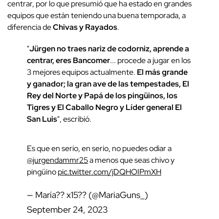
centrar, por lo que presumió que ha estado en grandes
equipos que están teniendo una buena temporada, a
diferencia de
Chivas y Rayados
.
"
Jürgen no traes nariz de codorniz, aprende a
centrar, eres Bancomer
... procede a jugar en los
3 mejores equipos actualmente.
El más grande
y ganador; la gran ave de las tempestades, El
Rey del Norte y Papá de los pingüinos, los
Tigres y El Caballo Negro y Líder general El
San Luis
", escribió.
Es que en serio, en serio, no puedes odiar a
@jurgendammr25
a menos que seas chivo y
pingüino
pic.twitter.com/jDQHOIPmXH
— María?? x15?? (@MariaGuns_)
September 24, 2023