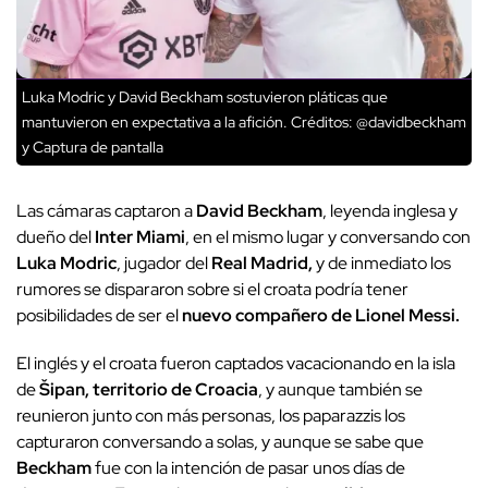
Luka Modric y David Beckham sostuvieron pláticas que
mantuvieron en expectativa a la afición.
Créditos: @davidbeckham
y Captura de pantalla
Las cámaras captaron a
David Beckham
, leyenda inglesa y
dueño del
Inter Miami
, en el mismo lugar y conversando con
Luka Modric
, jugador del
Real Madrid,
y de inmediato los
rumores se dispararon sobre si el croata podría tener
posibilidades de ser el
nuevo compañero de Lionel Messi.
El inglés y el croata fueron captados vacacionando en la isla
de
Šipan, territorio de Croacia
, y aunque también se
reunieron junto con más personas, los paparazzis los
capturaron conversando a solas, y aunque se sabe que
Beckham
fue con la intención de pasar unos días de