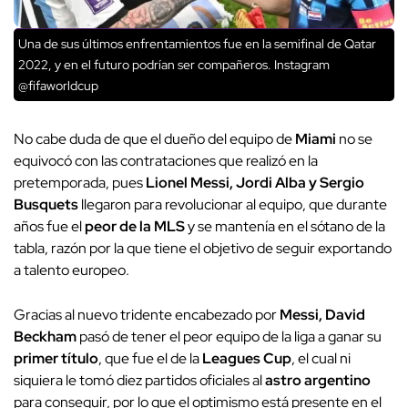
Una de sus últimos enfrentamientos fue en la semifinal de Qatar
2022, y en el futuro podrían ser compañeros. Instagram
@fifaworldcup
No cabe duda de que el dueño del equipo de
Miami
no se
equivocó con las contrataciones que realizó en la
pretemporada, pues
Lionel Messi, Jordi Alba y Sergio
Busquets
llegaron para revolucionar al equipo, que durante
años fue el
peor de la MLS
y se mantenía en el sótano de la
tabla, razón por la que tiene el objetivo de seguir exportando
a talento europeo.
Gracias al nuevo tridente encabezado por
Messi, David
Beckham
pasó de tener el peor equipo de la liga a ganar su
primer título
, que fue el de la
Leagues Cup
, el cual ni
siquiera le tomó diez partidos oficiales al
astro argentino
para conseguir, por lo que el optimismo está presente en el