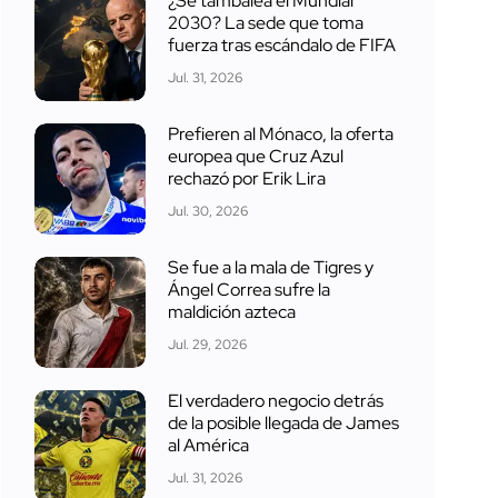
¿Se tambalea el Mundial
2030? La sede que toma
fuerza tras escándalo de FIFA
Jul. 31, 2026
Prefieren al Mónaco, la oferta
europea que Cruz Azul
rechazó por Erik Lira
Jul. 30, 2026
Se fue a la mala de Tigres y
Ángel Correa sufre la
maldición azteca
Jul. 29, 2026
El verdadero negocio detrás
de la posible llegada de James
al América
Jul. 31, 2026