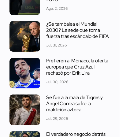
Ago. 2, 2026
¿Se tambalea el Mundial
2030? La sede que toma
fuerza tras escándalo de FIFA
Jul. 31, 2026
Prefieren al Mónaco, la oferta
europea que Cruz Azul
rechazó por Erik Lira
Jul. 30, 2026
Se fue a la mala de Tigres y
Ángel Correa sufre la
maldición azteca
Jul. 29, 2026
El verdadero negocio detrás