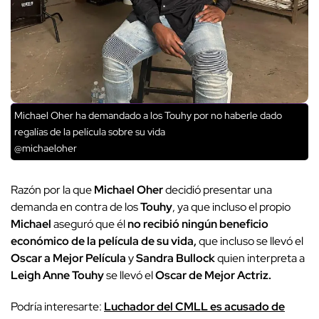
Michael Oher ha demandado a los Touhy por no haberle dado
regalías de la película sobre su vida
@michaeloher
Razón por la que
Michael Oher
decidió presentar una
demanda en contra de los
Touhy
, ya que incluso el propio
Michael
aseguró que él
no recibió ningún beneficio
económico de la película de su vida,
que incluso se llevó el
Oscar a Mejor Película
y
Sandra Bullock
quien interpreta a
Leigh Anne Touhy
se llevó el
Oscar de Mejor Actriz.
Podría interesarte:
Luchador del CMLL es acusado de