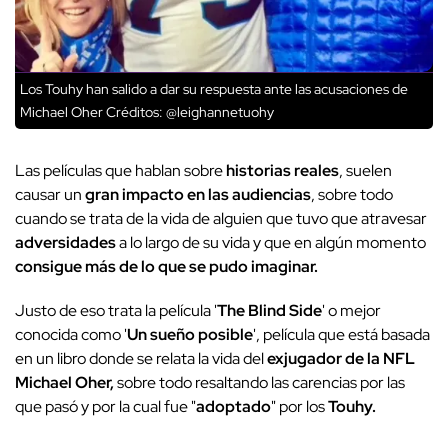
Los Touhy han salido a dar su respuesta ante las acusaciones de
Michael Oher
Créditos: @leighannetuohy
Las películas que hablan sobre
historias reales
, suelen
causar un
gran impacto en las audiencias
, sobre todo
cuando se trata de la vida de alguien que tuvo que atravesar
adversidades
a lo largo de su vida y que en algún momento
consigue más de lo que se pudo imaginar.
Justo de eso trata la película '
The Blind Side
' o mejor
conocida como '
Un sueño posible
', película que está basada
en un libro donde se relata la vida del
exjugador de la NFL
Michael Oher,
sobre todo resaltando las carencias por las
que pasó y por la cual fue "
adoptado
" por los
Touhy.