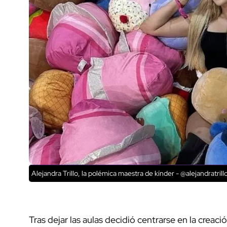
Alejandra Trillo, la polémica maestra de kínder - @alejandratrill
Tras dejar las aulas decidió centrarse en la creac