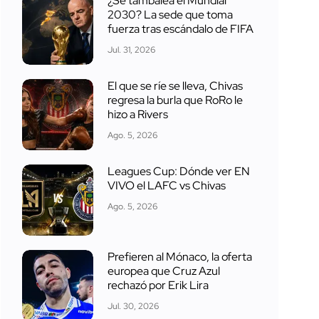
¿Se tambalea el Mundial
2030? La sede que toma
fuerza tras escándalo de FIFA
Jul. 31, 2026
El que se ríe se lleva, Chivas
regresa la burla que RoRo le
hizo a Rivers
Ago. 5, 2026
Leagues Cup: Dónde ver EN
VIVO el LAFC vs Chivas
Ago. 5, 2026
Prefieren al Mónaco, la oferta
europea que Cruz Azul
rechazó por Erik Lira
Jul. 30, 2026