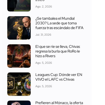
Ago. 2, 2026
¿Se tambalea el Mundial
2030? La sede que toma
fuerza tras escándalo de FIFA
Jul. 31, 2026
El que se ríe se lleva, Chivas
regresa la burla que RoRo le
hizo a Rivers
Ago. 5, 2026
Leagues Cup: Dónde ver EN
VIVO el LAFC vs Chivas
Ago. 5, 2026
Prefieren al Mónaco, la oferta