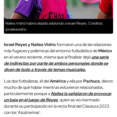
Nailea Vidrió habría dejado adolorido a Israel Reyes.
Créditos:
@naileavidrio
Israel Reyes y Nailea Vidrio
formaron una de las relaciones
más fugaces y polémicas del entorno futbolístico de
México
en el verano reciente, misma que al finalizar dejó
una serie
de indirectas por parte de ambos personajes donde se
dicen de todo a través de temas musicales.
Los dos futbolistas, él del
América
y ella por
Pachuca
, dieron
mucho de qué hablar mientras estuvieron relacionados,
particularmente porque a
Nailea la señalaron de provocar
un baja en el juego de Reyes
, quien se vio mermado
durante su participación en la recta final del Clausura 2023
con los 'Azulcremas'.