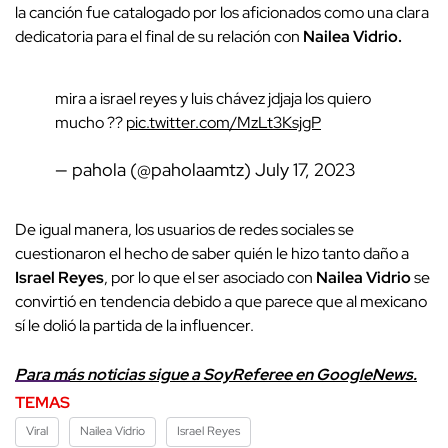
la canción fue catalogado por los aficionados como una clara
dedicatoria para el final de su relación con
Nailea Vidrio.
mira a israel reyes y luis chávez jdjaja los quiero
mucho ??
pic.twitter.com/MzLt3KsjgP
— pahola (@paholaamtz)
July 17, 2023
De igual manera, los usuarios de redes sociales se
cuestionaron el hecho de saber quién le hizo tanto daño a
Israel Reyes
, por lo que el ser asociado con
Nailea Vidrio
se
convirtió en tendencia debido a que parece que al mexicano
sí le dolió la partida de la influencer.
Para más noticias sigue a SoyReferee en GoogleNews.
TEMAS
Viral
Nailea Vidrio
Israel Reyes