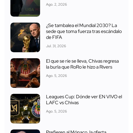
Ago. 2, 2026
¿Se tambalea el Mundial 2030? La
sede que toma fuerza tras escándalo
de FIFA
Jul. 31, 2026
El que se ríe se lleva, Chivas regresa
la burla que RoRo le hizo a Rivers
Ago. 5, 2026
Leagues Cup: Dónde ver EN VIVO el
LAFC vs Chivas
Ago. 5, 2026
Prefieren al Mónaco, la oferta