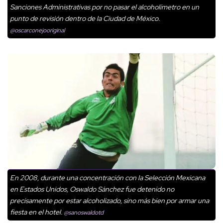
Sanciones Administrativas por no pasar el alcoholímetro en un
punto de revisión dentro de la Ciudad de México.
@oscarconejooriginal
En 2008, durante una concentración con la Selección Mexicana
en Estados Unidos, Oswaldo Sánchez fue detenido no
precisamente por estar alcoholizado, sino más bien por armar una
fiesta en el hotel.
@sanoswaldotd