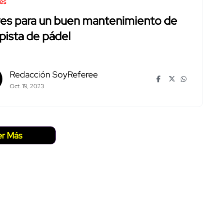
es
ves para un buen mantenimiento de
pista de pádel
Redacción SoyReferee
Oct. 19, 2023
er Más