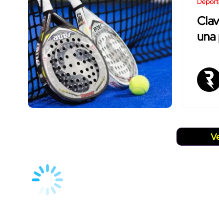
Deport
Cla
una 
V