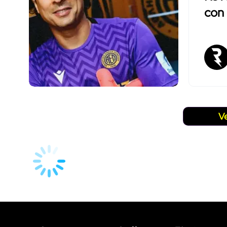
con 
V