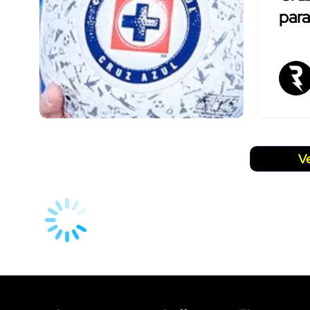
para
V