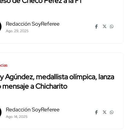
eso de Checo Pérez a la F1
Redacción SoyReferee
Ago. 29, 2025
cias
 Agúndez, medallista olímpica, lanza
 mensaje a Chicharito
Redacción SoyReferee
Ago. 14, 2025