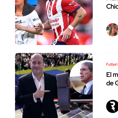
Chic
Futbol 
El m
de 