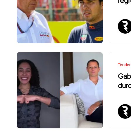
regr
Tenden
Gaby
duro