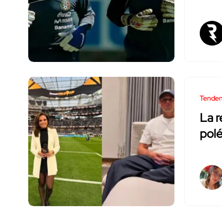
Tenden
La r
polé