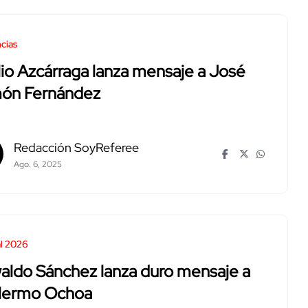
cias
io Azcárraga lanza mensaje a José
ón Fernández
Redacción SoyReferee
Ago. 6, 2025
l 2026
aldo Sánchez lanza duro mensaje a
llermo Ochoa