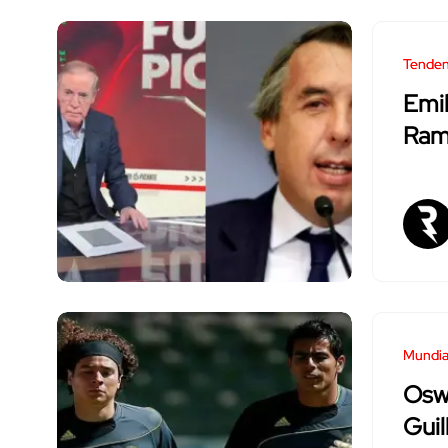
Tenden
Emil
Ram
Mundia
Osw
Gui