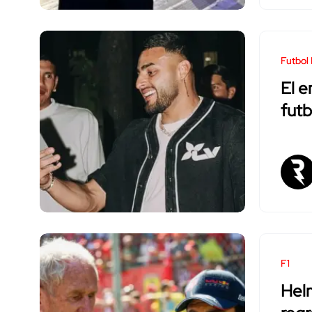
Futbol
El e
futb
F1
Helm