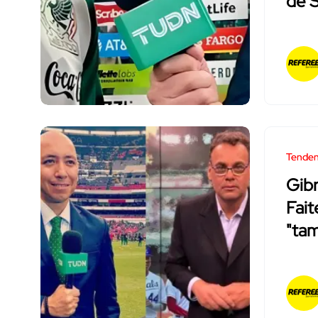
de S
Tenden
Gibr
Fait
"tam