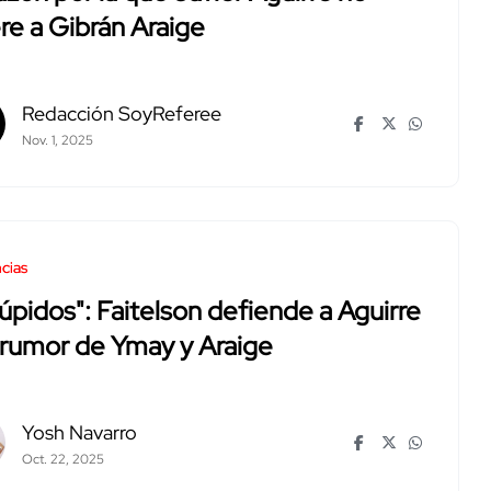
re a Gibrán Araige
Redacción SoyReferee
Nov. 1, 2025
cias
úpidos": Faitelson defiende a Aguirre
 rumor de Ymay y Araige
Yosh Navarro
Oct. 22, 2025