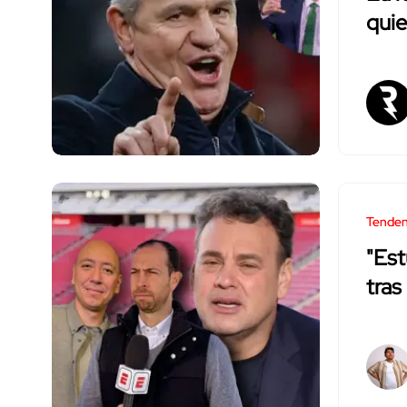
quie
Tenden
"Est
tras