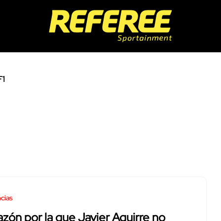
F1
cias
azón por la que Javier Aguirre no