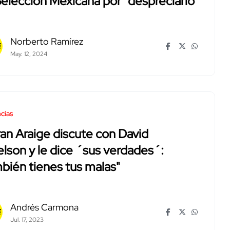
elección Mexicana por "despreciarlo"
Norberto Ramírez
May. 12, 2024
cias
an Araige discute con David
elson y le dice ´sus verdades´:
bién tienes tus malas"
Andrés Carmona
Jul. 17, 2023