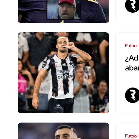
Futbol
¿Ad
aba
Futbol