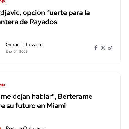
 MX
djević, opción fuerte para la
antera de Rayados
Gerardo Lezama
Ene. 24, 2026
 MX
 me dejan hablar", Berterame
re su futuro en Miami
Renata Quintanar