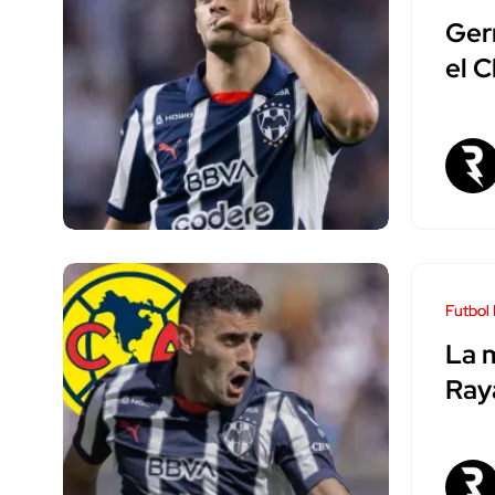
Ger
el C
Futbol
La m
Ray