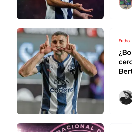
Futbol
¿Bo
cer
Ber