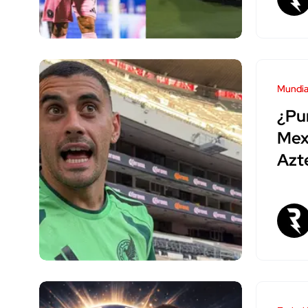
Mundia
¿Pu
Mexi
Azt