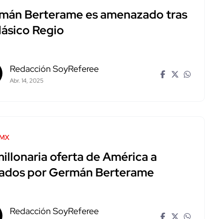
mán Berterame es amenazado tras
lásico Regio
Redacción SoyReferee
Abr. 14, 2025
 MX
illonaria oferta de América a
ados por Germán Berterame
Redacción SoyReferee