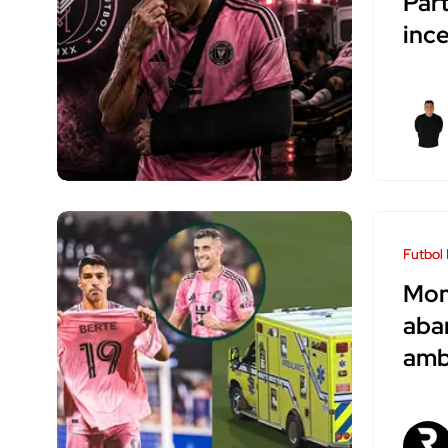
Par
inc
Futbol 
Mom
aba
amb