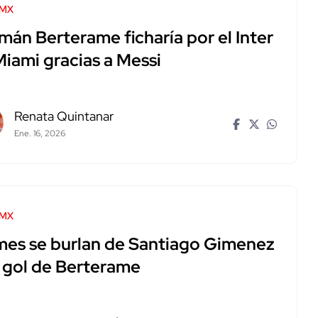
 MX
mán Berterame ficharía por el Inter
Miami gracias a Messi
Renata Quintanar
Ene. 16, 2026
 MX
es se burlan de Santiago Gimenez
s gol de Berterame