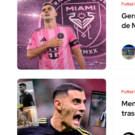
Futbol
Ger
de 
Futbol
Mem
tra