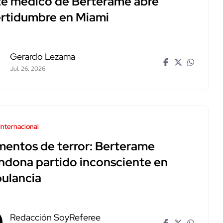
te médico de Berterame abre
ertidumbre en Miami
Gerardo Lezama
Jul. 26, 2026
Internacional
entos de terror: Berterame
ndona partido inconsciente en
ulancia
Redacción SoyReferee