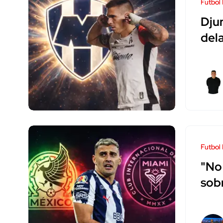
Futbol
Djur
del
Futbol
"No
sob