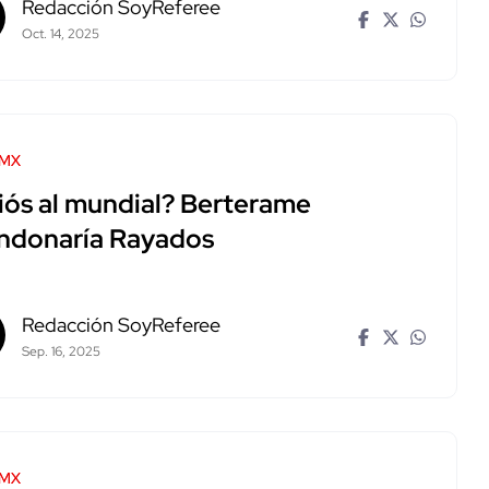
Redacción SoyReferee
Oct. 14, 2025
 MX
iós al mundial? Berterame
ndonaría Rayados
Redacción SoyReferee
Sep. 16, 2025
 MX