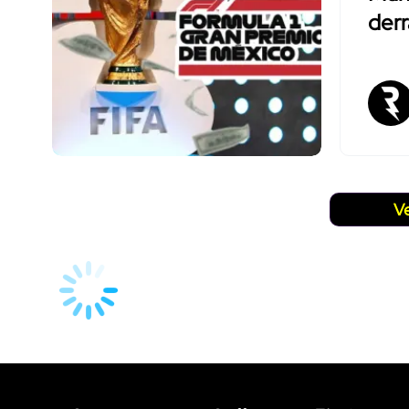
der
V