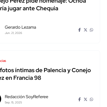
ejo Pérez pide homenaje: Ochoa
ría jugar ante Chequia
Gerardo Lezama
Jun. 21, 2026
cias
fotos íntimas de Palencia y Conejo
ez en Francia 98
Redacción SoyReferee
Sep. 15, 2025