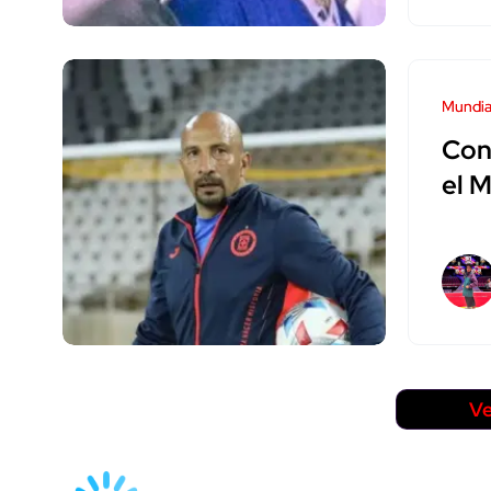
Mundia
Cone
el 
Ve