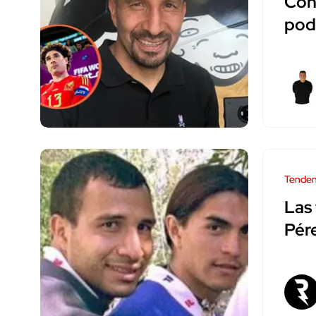
Con
pod
Tenden
Las 
Pér