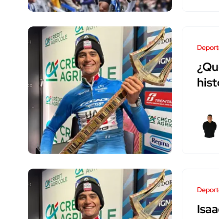
Deport
¿Qué
hist
Deport
Isaa