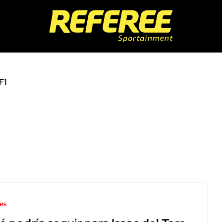
F1
es