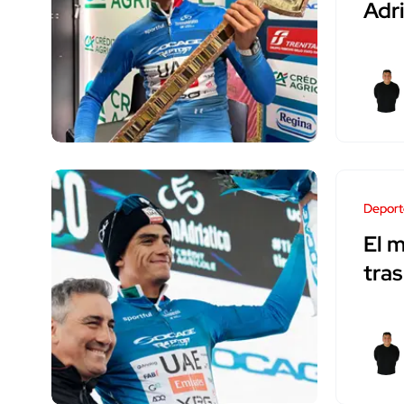
Adri
Deport
El m
tra