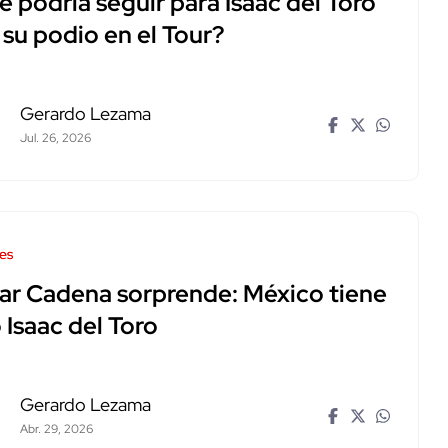
 podría seguir para Isaac del Toro
 su podio en el Tour?
Gerardo Lezama
Jul. 26, 2026
es
ar Cadena sorprende: México tiene
 Isaac del Toro
Gerardo Lezama
Abr. 29, 2026