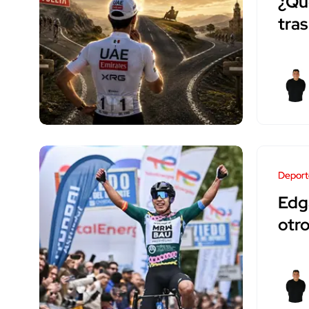
¿Qué
tras
Deport
Edg
otro