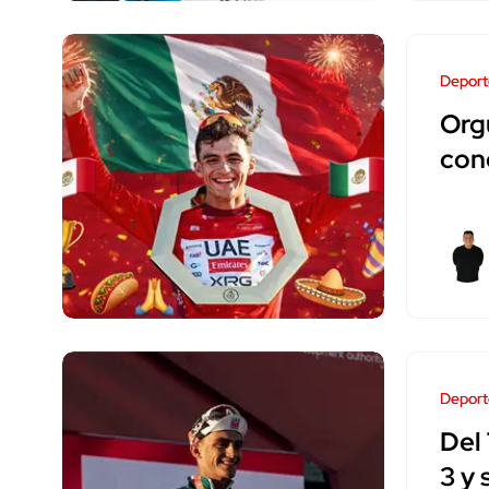
Deport
Orgu
con
Deport
Del
3 y 