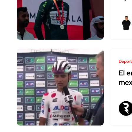
Deport
El e
mex