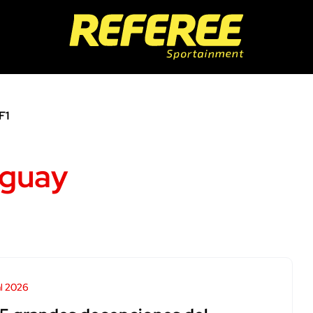
F1
uguay
l 2026