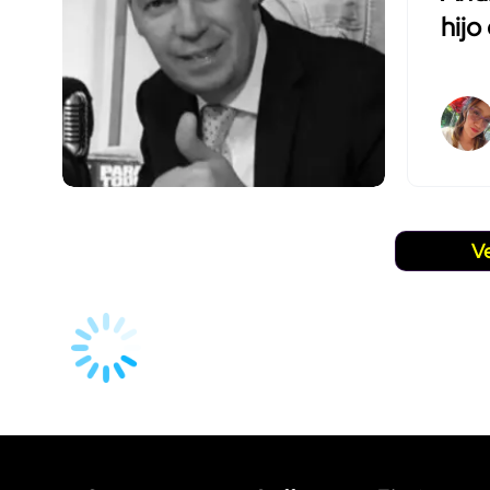
hijo
V