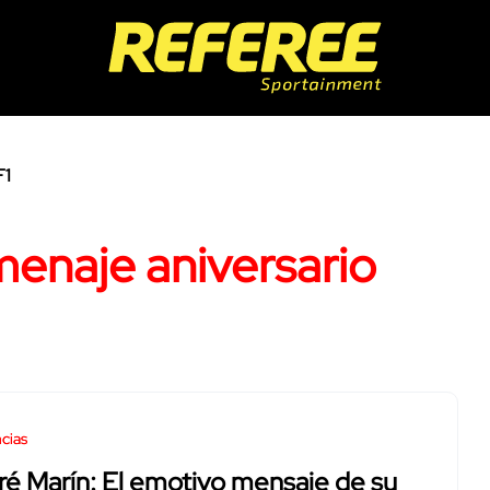
F1
menaje aniversario
cias
é Marín: El emotivo mensaje de su