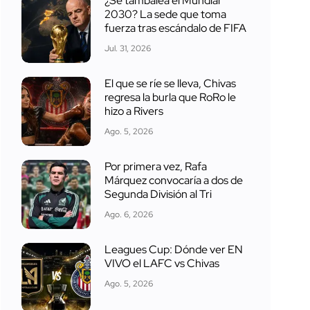
¿Se tambalea el Mundial
2030? La sede que toma
fuerza tras escándalo de FIFA
Jul. 31, 2026
El que se ríe se lleva, Chivas
regresa la burla que RoRo le
hizo a Rivers
Ago. 5, 2026
Por primera vez, Rafa
Márquez convocaría a dos de
Segunda División al Tri
Ago. 6, 2026
Leagues Cup: Dónde ver EN
VIVO el LAFC vs Chivas
Ago. 5, 2026