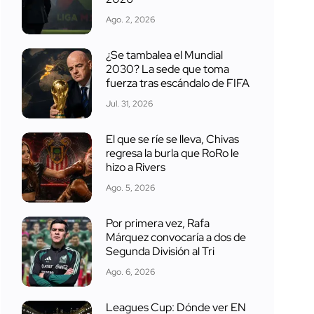
Ago. 2, 2026
¿Se tambalea el Mundial
2030? La sede que toma
fuerza tras escándalo de FIFA
Jul. 31, 2026
El que se ríe se lleva, Chivas
regresa la burla que RoRo le
hizo a Rivers
Ago. 5, 2026
Por primera vez, Rafa
Márquez convocaría a dos de
Segunda División al Tri
Ago. 6, 2026
Leagues Cup: Dónde ver EN