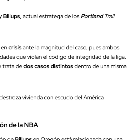
 Billups
, actual estratega de los
Portland
Trail
r en
crisis
ante la magnitud del caso, pues ambos
dades que violan el código de integridad de la liga.
e trata de
dos casos distintos
dentro de una misma
destroza vivienda con escudo del América
zón de la NBA
ión de
Billups
en Oregón está relacionada con una