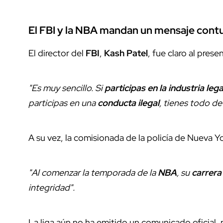
El FBI y la NBA mandan un mensaje con
El director del
FBI
,
Kash Patel
, fue claro al prese
"Es muy sencillo. Si
participas en la industria lega
participas en una
conducta ilegal
, tienes todo de
A su vez, la comisionada de la policía de Nueva Y
"Al comenzar la temporada de la
NBA
, su
carrera
integridad".
La liga aún no ha emitido un comunicado oficial, 