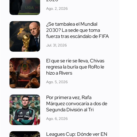
Ago. 2, 2026
¿Se tambalea el Mundial
2030? La sede que toma
fuerza tras escándalo de FIFA
Jul. 31, 2026
El que se ríe se lleva, Chivas
regresa la burla que RoRo le
hizo a Rivers
Ago. 5, 2026
Por primera vez, Rafa
Márquez convocaría a dos de
Segunda División al Tri
Ago. 6, 2026
Leagues Cup: Dónde ver EN