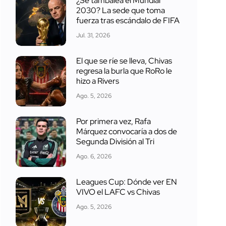
¿Se tambalea el Mundial
2030? La sede que toma
fuerza tras escándalo de FIFA
Jul. 31, 2026
El que se ríe se lleva, Chivas
regresa la burla que RoRo le
hizo a Rivers
Ago. 5, 2026
Por primera vez, Rafa
Márquez convocaría a dos de
Segunda División al Tri
Ago. 6, 2026
Leagues Cup: Dónde ver EN
VIVO el LAFC vs Chivas
Ago. 5, 2026