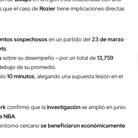
s que el caso de
Rozier
tiene implicaciones directas
entos sospechosos
en un partido del
23 de marzo
ets
.
s
sobre su desempeño —por un total de
13,759
debajo de su promedio.
olo
10 minutos
, alegando una supuesta lesión en el
ork
confirmó que la
investigación
se amplió en junio
la NBA
.
u entorno cercano
se beneficiaron económicamente