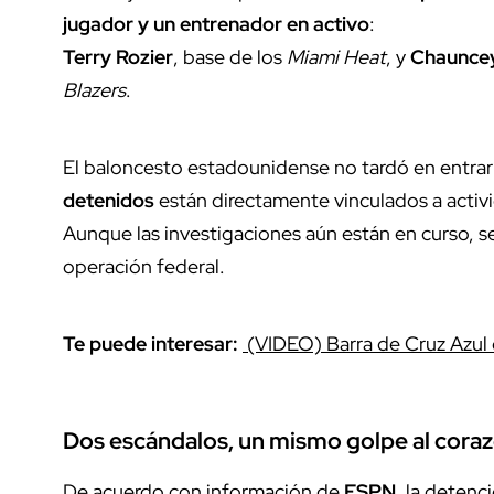
jugador y un entrenador en activo
:
Terry Rozier
, base de los
Miami Heat
, y
Chauncey
Blazers
.
El baloncesto estadounidense no tardó en entra
detenidos
están directamente vinculados a activi
Aunque las investigaciones aún están en curso, s
operación federal.
Te puede interesar:
(VIDEO) Barra de Cruz Azul 
Dos escándalos, un mismo golpe al cora
De acuerdo con información de
ESPN
, la detenc