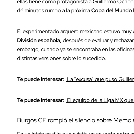
ellas tiene como protagonista a Guillermo Ochoa
dé minutos rumbo a la próxima
Copa del Mundo
El experimentado arquero mexicano estuvo muy c
División española,
después de evaluar y rechazar 
embargo, cuando ya se encontraba en las oficinas 
distintas versiones sobre lo sucedido.
Te puede interesar:
La "excusa" que puso Guille
Te puede interesar:
El equipo de la Liga MX que
Burgos CF rompió el silencio sobre Memo
En un inicio se dijo que existía un acuerdo entre 