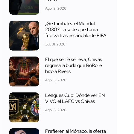
Ago. 2, 2026
¿Se tambalea el Mundial
2030? La sede que toma
fuerza tras escándalo de FIFA
Jul. 31, 2026
El que se ríe se lleva, Chivas
regresa la burla que RoRo le
hizo a Rivers
Ago. 5, 2026
Leagues Cup: Dónde ver EN
VIVO el LAFC vs Chivas
Ago. 5, 2026
Prefieren al Mónaco, la oferta