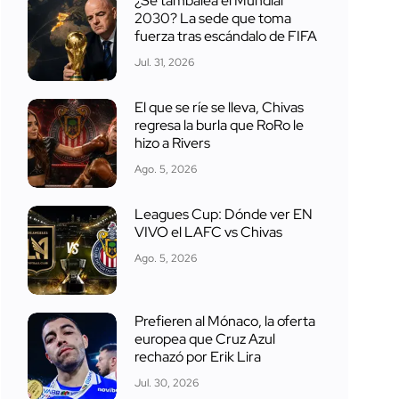
¿Se tambalea el Mundial
2030? La sede que toma
fuerza tras escándalo de FIFA
Jul. 31, 2026
El que se ríe se lleva, Chivas
regresa la burla que RoRo le
hizo a Rivers
Ago. 5, 2026
Leagues Cup: Dónde ver EN
VIVO el LAFC vs Chivas
Ago. 5, 2026
Prefieren al Mónaco, la oferta
europea que Cruz Azul
rechazó por Erik Lira
Jul. 30, 2026