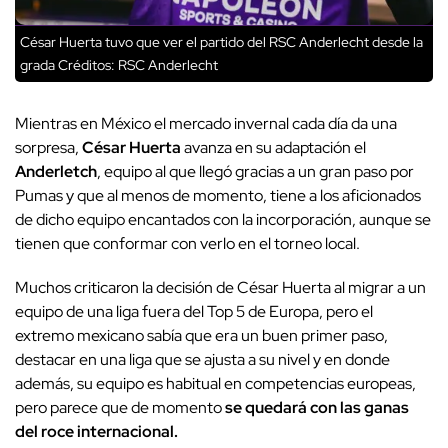
César Huerta tuvo que ver el partido del RSC Anderlecht desde la
grada
Créditos: RSC Anderlecht
Mientras en México el mercado invernal cada día da una
sorpresa,
César Huerta
avanza en su adaptación el
Anderletch
, equipo al que llegó gracias a un gran paso por
Pumas y que al menos de momento, tiene a los aficionados
de dicho equipo encantados con la incorporación, aunque se
tienen que conformar con verlo en el torneo local.
Muchos criticaron la decisión de César Huerta al migrar a un
equipo de una liga fuera del Top 5 de Europa, pero el
extremo mexicano sabía que era un buen primer paso,
destacar en una liga que se ajusta a su nivel y en donde
además, su equipo es habitual en competencias europeas,
pero parece que de momento
se quedará con las ganas
del roce internacional.