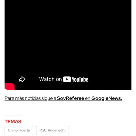
Para más noticias sigue a
SoyReferee
en
GoogleNews.
TEMAS
Chino Huerta
RSC Anderlecht