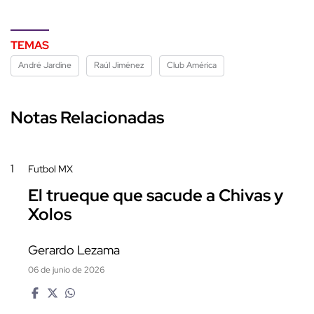
TEMAS
André Jardine
Raúl Jiménez
Club América
Notas Relacionadas
1
Futbol MX
El trueque que sacude a Chivas y
Xolos
Gerardo Lezama
06 de junio de 2026