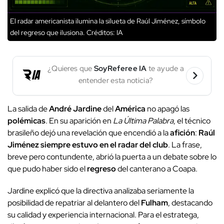
El radar americanista ilumina la silueta de Raúl Jiménez, símbolo
del regreso que ilusiona.
Créditos: IA
¿Quieres que
SoyReferee IA
te ayude a
entender esta noticia?
La salida de
André Jardine
del
América
no apagó las
polémicas
. En su aparición en
La Última Palabra
, el técnico
brasileño dejó una revelación que encendió a la
afición
:
Raúl
Jiménez siempre estuvo en el radar del club
. La frase,
breve pero contundente, abrió la puerta a un debate sobre lo
que pudo haber sido el
regreso
del canterano a Coapa.
Jardine explicó que la directiva analizaba seriamente la
posibilidad de repatriar al delantero del
Fulham
, destacando
su calidad y experiencia internacional. Para el estratega,