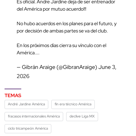
Es oficial. Andre Jardine deja de ser entrenador
del América por mutuo acuerdo!!!
No hubo acuerdos en los planes para el futuro, y
por decisión de ambas partes se va del club.
En los próximos días cierra su vínculo con el
América....
— Gibrán Araige (@GibranAraige)
June 3,
2026
TEMAS
André Jardine América
fin era técnico América
fracasos internacionales América
declive Liga MX
ciclo tricampeón América