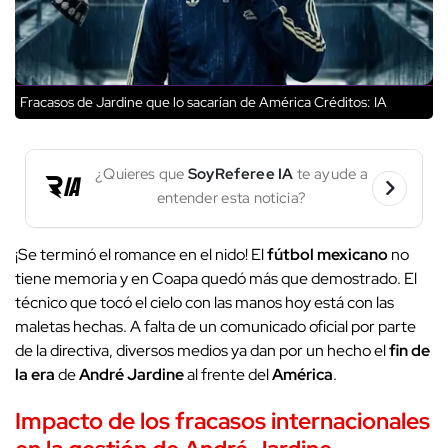
Fracasos de Jardine que lo sacarían de América
Créditos: IA
¿Quieres que
SoyReferee IA
te ayude a
entender esta noticia?
¡Se terminó el romance en el nido! El
fútbol mexicano
no
tiene memoria y en Coapa quedó más que demostrado. El
técnico que tocó el cielo con las manos hoy está con las
maletas hechas. A falta de un comunicado oficial por parte
de la directiva, diversos medios ya dan por un hecho el
fin de
la era
de
André Jardine
al frente del
América
.
Impacto de los fracasos internacionales