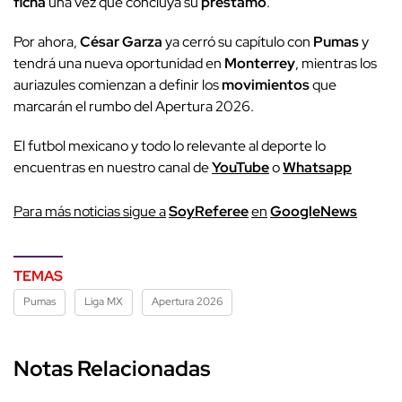
ficha
una vez que concluya su
préstamo
.
Por ahora,
César Garza
ya cerró su capítulo con
Pumas
y
tendrá una nueva oportunidad en
Monterrey
, mientras los
auriazules comienzan a definir los
movimientos
que
marcarán el rumbo del Apertura 2026.
El futbol mexicano y todo lo relevante al deporte lo
encuentras en nuestro canal de
YouTube
o
Whatsapp
P
ara más noticias sigue a
SoyReferee
en
G
oogleNews
TEMAS
Pumas
Liga MX
Apertura 2026
Notas Relacionadas