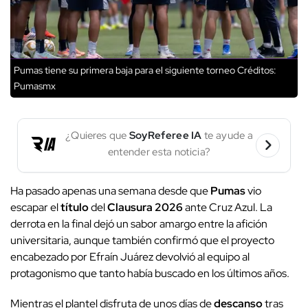
Pumas tiene su primera baja para el siguiente torneo
Créditos:
Pumasmx
¿Quieres que
SoyReferee IA
te ayude a
entender esta noticia?
Ha pasado apenas una semana desde que
Pumas
vio
escapar el
título
del
Clausura 2026
ante Cruz Azul. La
derrota en la final dejó un sabor amargo entre la afición
universitaria, aunque también confirmó que el proyecto
encabezado por Efraín Juárez devolvió al equipo al
protagonismo que tanto había buscado en los últimos años.
Mientras el plantel disfruta de unos días de
descanso
tras