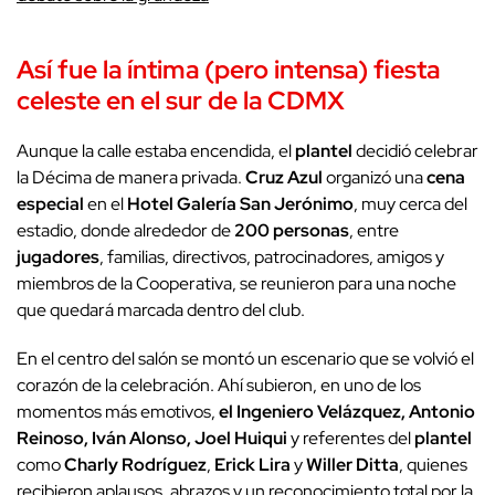
Así fue la íntima (pero intensa)
fiesta
celeste
en el sur de la CDMX
Aunque la calle estaba encendida, el
plantel
decidió celebrar
la Décima de manera privada.
Cruz Azul
organizó una
cena
especial
en el
Hotel Galería San Jerónimo
, muy cerca del
estadio, donde alrededor de
200 personas
, entre
jugadores
, familias, directivos, patrocinadores, amigos y
miembros de la Cooperativa, se reunieron para una noche
que quedará marcada dentro del club.
En el centro del salón se montó un escenario que se volvió el
corazón de la celebración. Ahí subieron, en uno de los
momentos más emotivos,
el Ingeniero Velázquez, Antonio
Reinoso, Iván Alonso, Joel Huiqui
y referentes del
plantel
como
Charly Rodríguez
,
Erick Lira
y
Willer Ditta
, quienes
recibieron aplausos, abrazos y un reconocimiento total por la