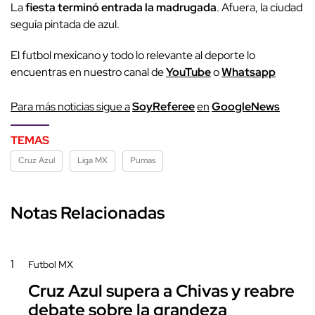
La
fiesta terminó
entrada la madrugada
. Afuera, la ciudad
seguía pintada de azul.
El futbol mexicano y todo lo relevante al deporte lo
encuentras en nuestro canal de
YouTube
o
Whatsapp
P
ara más noticias sigue a
SoyReferee
en
G
oogleNews
TEMAS
Cruz Azul
Liga MX
Pumas
Notas Relacionadas
1
Futbol MX
Cruz Azul supera a Chivas y reabre
debate sobre la grandeza