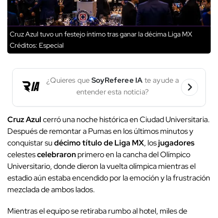
Cruz Azul tuvo un festejo íntimo tras ganar la décima Liga MX
Créditos: Especial
¿Quieres que
SoyReferee IA
te ayude a
entender esta noticia?
Cruz Azul
cerró una noche histórica en Ciudad Universitaria.
Después de remontar a Pumas en los últimos minutos y
conquistar su
décimo título de Liga MX
, los
jugadores
celestes
celebraron
primero en la cancha del Olímpico
Universitario, donde dieron la vuelta olímpica mientras el
estadio aún estaba encendido por la emoción y la frustración
mezclada de ambos lados.
Mientras el equipo se retiraba rumbo al hotel, miles de