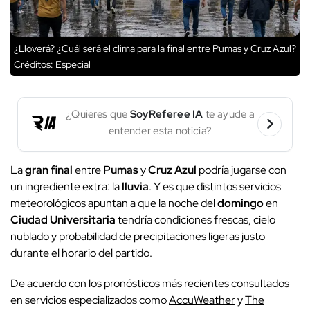
¿Lloverá? ¿Cuál será el clima para la final entre Pumas y Cruz Azul?
Créditos: Especial
¿Quieres que
SoyReferee IA
te ayude a
entender esta noticia?
La
gran final
entre
Pumas
y
Cruz Azul
podría jugarse con
un ingrediente extra: la
lluvia
. Y es que distintos servicios
meteorológicos apuntan a que la noche del
domingo
en
Ciudad Universitaria
tendría condiciones frescas, cielo
nublado y probabilidad de precipitaciones ligeras justo
durante el horario del partido.
De acuerdo con los pronósticos más recientes consultados
en servicios especializados como
AccuWeather
y
The