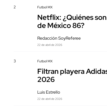
2
Futbol MX
Netflix: ¿Quiénes son 
de México 86?
Redacción SoyReferee
22 de abril de 2026
3
Futbol MX
Filtran playera Adida
2026
Luis Estrello
22 de abril de 2026