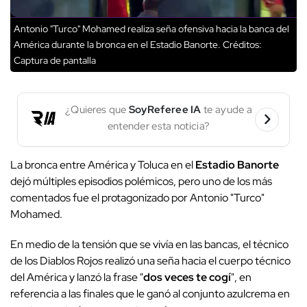
Antonio "Turco" Mohamed realiza seña ofensiva hacia la banca del
América durante la bronca en el Estadio Banorte.
Créditos:
Captura de pantalla
¿Quieres que
SoyReferee IA
te ayude a
entender esta noticia?
La bronca entre América y Toluca en el
Estadio Banorte
dejó múltiples episodios polémicos, pero uno de los más
comentados fue el protagonizado por Antonio "Turco"
Mohamed.
En medio de la tensión que se vivía en las bancas, el técnico
de los Diablos Rojos realizó una seña hacia el cuerpo técnico
del América y lanzó la frase "
dos veces te cogí
", en
referencia a las finales que le ganó al conjunto azulcrema en