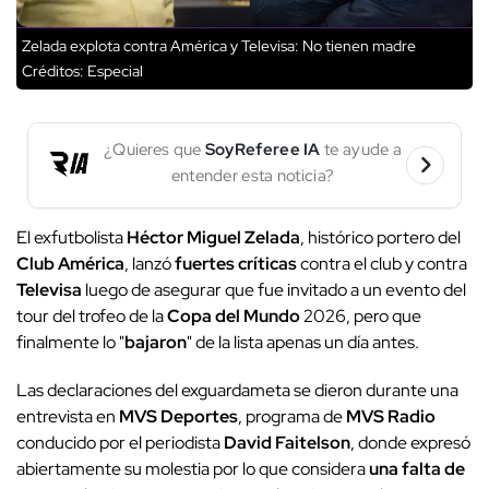
Zelada explota contra América y Televisa: No tienen madre
Créditos: Especial
¿Quieres que
SoyReferee IA
te ayude a
entender esta noticia?
El exfutbolista
Héctor Miguel Zelada
, histórico portero del
Club América
, lanzó
fuertes críticas
contra el club y contra
Televisa
luego de asegurar que fue invitado a un evento del
tour del trofeo de la
Copa del Mundo
2026, pero que
finalmente lo "
bajaron
" de la lista apenas un día antes.
Las declaraciones del exguardameta se dieron durante una
entrevista en
MVS Deportes
, programa de
MVS Radio
conducido por el periodista
David Faitelson
, donde expresó
abiertamente su molestia por lo que considera
una falta de