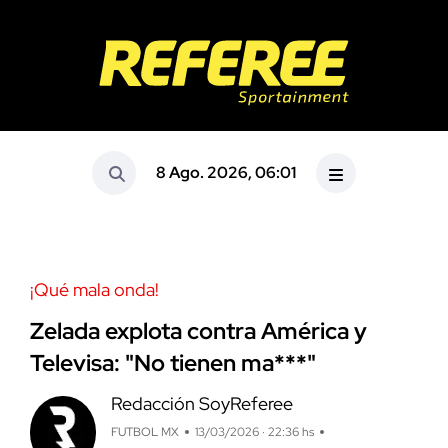
8 Ago. 2026, 06:01
¡Qué mala onda!
Zelada explota contra América y
Televisa: "No tienen ma***"
Redacción SoyReferee
FUTBOL MX
13/03/2026 · 22:36 hs