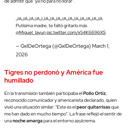
de admitir que "ya río para no llorar".
JAJAJAJAJJAJAJAJAJAJAJAJAJAJA
Putísima madre, te faltó gritarlo más
@Miguel_layun
pic.twitter.com/x54K6696XS
— GxlDeOrtega (@GxlDeOrtega)
March 1,
2026
Tigres
no perdonó y
América
fue
humillado
En la transmisión también participaba el
Pollo Ortiz
,
reconocido comunicador y americanista declarado, quien
vivió una situación similar: "Este es el
peor quitarrisas
que
me han dado en mucho tiempo". La frase reflejó el sentir de
una
noche amarga
para el entorno azulcrema.