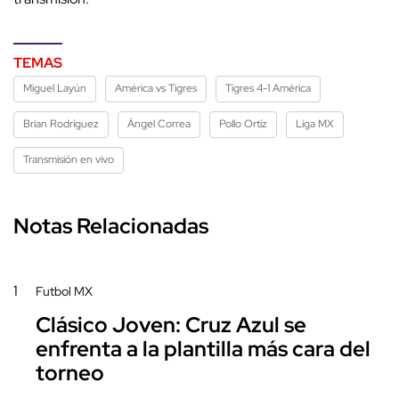
TEMAS
Miguel Layún
América vs Tigres
Tigres 4-1 América
Brian Rodríguez
Ángel Correa
Pollo Ortíz
Liga MX
Transmisión en vivo
Notas Relacionadas
1
Futbol MX
Clásico Joven: Cruz Azul se
enfrenta a la plantilla más cara del
torneo