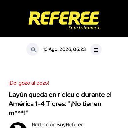
10 Ago. 2026, 06:23
¡Del gozo al pozo!
Layún queda en ridículo durante el
América 1-4 Tigres: "¡No tienen
m***!"
Redacción SoyReferee