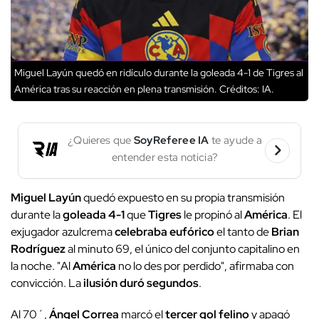
Miguel Layún quedó en ridículo durante la goleada 4-1 de Tigres al
América tras su reacción en plena transmisión.
Créditos: IA.
¿Quieres que
SoyReferee IA
te ayude a
entender esta noticia?
Miguel Layún
quedó expuesto en su propia transmisión
durante la
goleada 4-1
que
Tigres
le propinó al
América
. El
exjugador azulcrema
celebraba eufórico
el tanto de
Brian
Rodríguez
al minuto 69, el único del conjunto capitalino en
la noche. "Al
América
no lo des por perdido", afirmaba con
convicción. La
ilusión duró segundos
.
Al 70´,
Ángel Correa
marcó el
tercer gol felino
y apagó