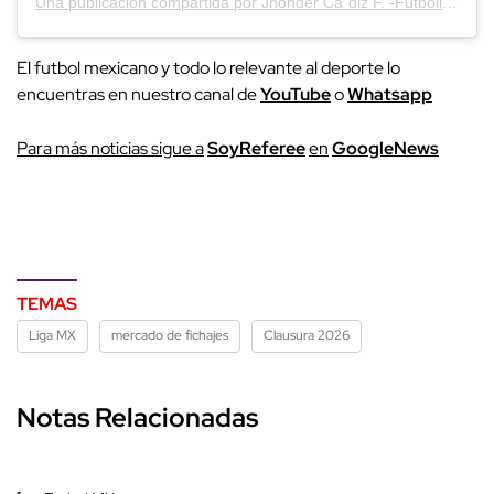
Una publicación compartida por Jhonder Ca´diz F. -Futbolista- (@jhondercadiz)
El futbol mexicano y todo lo relevante al deporte lo
encuentras en nuestro canal de
YouTube
o
Whatsapp
P
ara más noticias sigue a
SoyReferee
en
G
oogleNews
TEMAS
Liga MX
mercado de fichajes
Clausura 2026
Notas Relacionadas