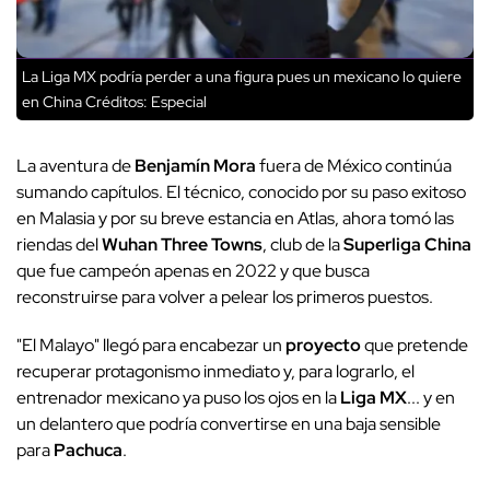
La Liga MX podría perder a una figura pues un mexicano lo quiere
en China
Créditos: Especial
La aventura de
Benjamín Mora
fuera de México continúa
sumando capítulos. El técnico, conocido por su paso exitoso
en Malasia y por su breve estancia en Atlas, ahora tomó las
riendas del
Wuhan Three Towns
, club de la
Superliga China
que fue campeón apenas en 2022 y que busca
reconstruirse para volver a pelear los primeros puestos.
"El Malayo" llegó para encabezar un
proyecto
que pretende
recuperar protagonismo inmediato y, para lograrlo, el
entrenador mexicano ya puso los ojos en la
Liga MX
... y en
un delantero que podría convertirse en una baja sensible
para
Pachuca
.