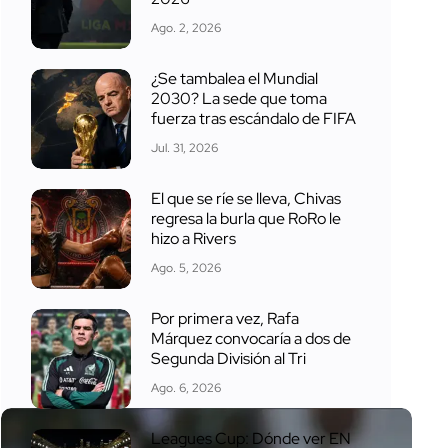
Ago. 2, 2026
¿Se tambalea el Mundial
2030? La sede que toma
fuerza tras escándalo de FIFA
Jul. 31, 2026
El que se ríe se lleva, Chivas
regresa la burla que RoRo le
hizo a Rivers
Ago. 5, 2026
Por primera vez, Rafa
Márquez convocaría a dos de
Segunda División al Tri
Ago. 6, 2026
Leagues Cup: Dónde ver EN