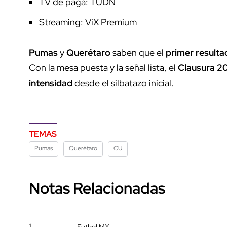
TV de paga: TUDN
Streaming: ViX Premium
Pumas
y
Querétaro
saben que el
primer resulta
Con la mesa puesta y la señal lista, el
Clausura 2
intensidad
desde el silbatazo inicial.
TEMAS
Pumas
Querétaro
CU
Notas Relacionadas
1