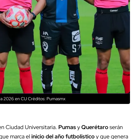
ura 2026 en CU
Créditos: Pumasmx
en Ciudad Universitaria.
Pumas
y
Querétaro
serán
que marca el
inicio del año futbolístico
y que genera