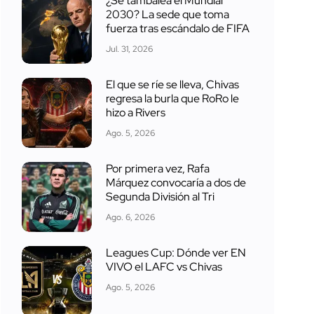
¿Se tambalea el Mundial
2030? La sede que toma
fuerza tras escándalo de FIFA
Jul. 31, 2026
El que se ríe se lleva, Chivas
regresa la burla que RoRo le
hizo a Rivers
Ago. 5, 2026
Por primera vez, Rafa
Márquez convocaría a dos de
Segunda División al Tri
Ago. 6, 2026
Leagues Cup: Dónde ver EN
VIVO el LAFC vs Chivas
Ago. 5, 2026