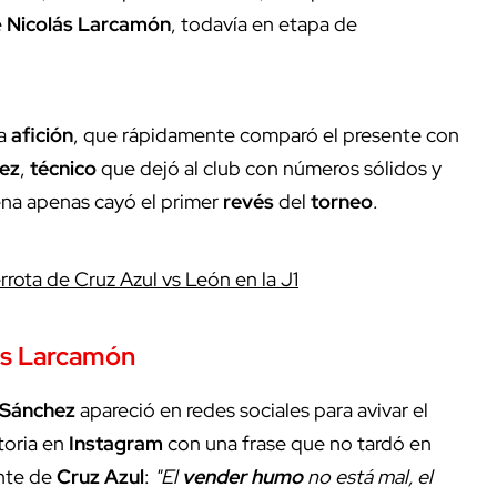
e
Nicolás Larcamón
, todavía en etapa de
la
afición
, que rápidamente comparó el presente con
ez
,
técnico
que dejó al club con números sólidos y
cena apenas cayó el primer
revés
del
torneo
.
rota de Cruz Azul vs León en la J1
ás Larcamón
 Sánchez
apareció en redes sociales para avivar el
toria en
Instagram
con una frase que no tardó en
ente de
Cruz Azul
:
"El
vender humo
no está mal, el