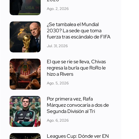
Ago. 2, 2026
¿Se tambalea el Mundial
2030? La sede que toma
fuerza tras escándalo de FIFA
Jul. 31, 2026
El que se ríe se lleva, Chivas
regresa la burla que RoRo le
hizo a Rivers
Ago. 5, 2026
Por primera vez, Rafa
Márquez convocaría a dos de
Segunda División al Tri
Ago. 6, 2026
Leagues Cup: Dónde ver EN