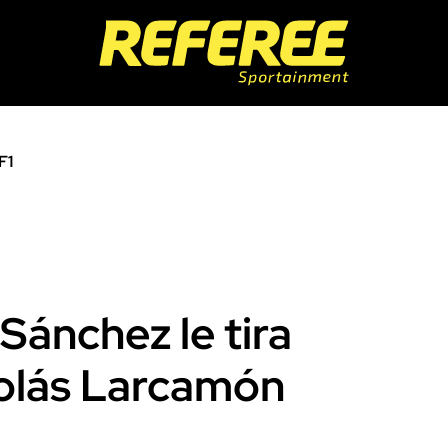
F1
Sánchez le tira
colás Larcamón