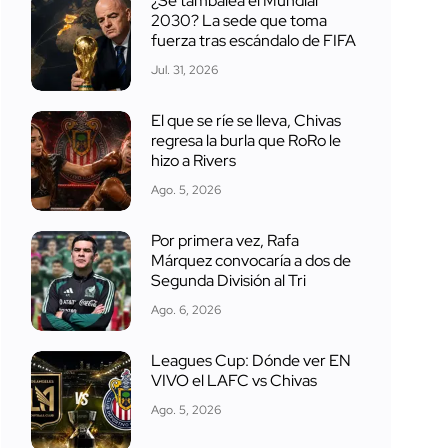
¿Se tambalea el Mundial
2030? La sede que toma
fuerza tras escándalo de FIFA
Jul. 31, 2026
El que se ríe se lleva, Chivas
regresa la burla que RoRo le
hizo a Rivers
Ago. 5, 2026
Por primera vez, Rafa
Márquez convocaría a dos de
Segunda División al Tri
Ago. 6, 2026
Leagues Cup: Dónde ver EN
VIVO el LAFC vs Chivas
Ago. 5, 2026