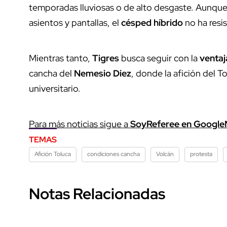
temporadas lluviosas o de alto desgaste. Aunqu
asientos y pantallas, el
césped híbrido
no ha resis
Mientras tanto,
Tigres
busca seguir con la
ventaj
cancha del
Nemesio Diez
, donde la afición del T
universitario.
Para más noticias sigue a
SoyReferee en Googl
TEMAS
Afición Toluca
condiciones cancha
Volcán
protesta
Notas Relacionadas