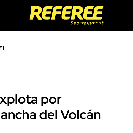
F1
explota por
cancha del Volcán