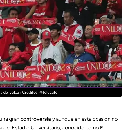
ha del volcán
Créditos: @tolucafc
 una gran
controversia
y aunque en esta ocasión no
ncha del Estadio Universitario, conocido como
El