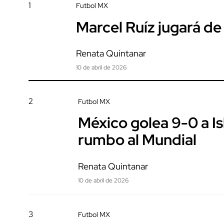
1
Futbol MX
Marcel Ruíz jugará de
Renata Quintanar
10 de abril de 2026
2
Futbol MX
México golea 9-0 a Is
rumbo al Mundial
Renata Quintanar
10 de abril de 2026
3
Futbol MX