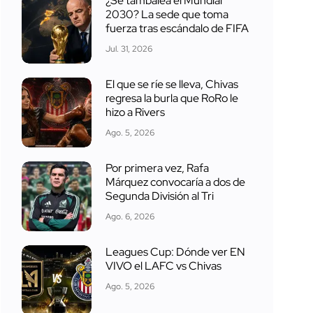
¿Se tambalea el Mundial
2030? La sede que toma
fuerza tras escándalo de FIFA
Jul. 31, 2026
El que se ríe se lleva, Chivas
regresa la burla que RoRo le
hizo a Rivers
Ago. 5, 2026
Por primera vez, Rafa
Márquez convocaría a dos de
Segunda División al Tri
Ago. 6, 2026
Leagues Cup: Dónde ver EN
VIVO el LAFC vs Chivas
Ago. 5, 2026