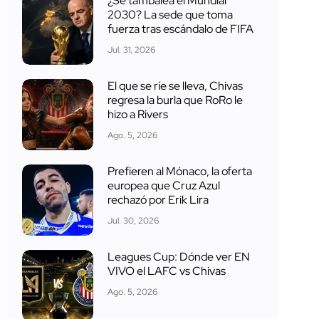
¿Se tambalea el Mundial
2030? La sede que toma
fuerza tras escándalo de FIFA
Jul. 31, 2026
El que se ríe se lleva, Chivas
regresa la burla que RoRo le
hizo a Rivers
Ago. 5, 2026
Prefieren al Mónaco, la oferta
europea que Cruz Azul
rechazó por Erik Lira
Jul. 30, 2026
Leagues Cup: Dónde ver EN
VIVO el LAFC vs Chivas
Ago. 5, 2026