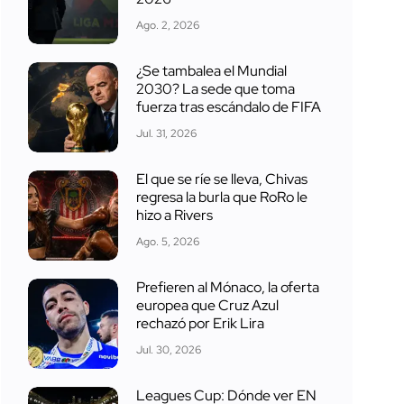
Ago. 2, 2026
¿Se tambalea el Mundial
2030? La sede que toma
fuerza tras escándalo de FIFA
Jul. 31, 2026
El que se ríe se lleva, Chivas
regresa la burla que RoRo le
hizo a Rivers
Ago. 5, 2026
Prefieren al Mónaco, la oferta
europea que Cruz Azul
rechazó por Erik Lira
Jul. 30, 2026
Leagues Cup: Dónde ver EN