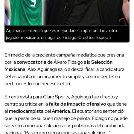
Aguinaga sentenció que es mejor darle la oportunidad a otro
jugador mexicano, en lugar de Fidalgo.
Créditos: Especial.
En medio de la creciente campaña mediática que presiona
por la
convocatoria
de Álvaro Fidalgo a la
Selección
Mexicana
, Álex Aguinaga salió a descalificar la candidatura
del español con un argumento simple y contundente: su
perfil no es lo que necesita el Tri.
En entrevista para Claro Sports, Aguinaga fue directo y
centró su crítica en la
falta de impacto ofensivo
que tiene
el
mediocampista
del
América
. El ecuatoriano sentenció
que, a pesar de su buen manejo de pelota, Fidalgo no puede
ser visto como una solución a los problemas del combinado
nacional: "Para mí no pienso que sea una solución..."