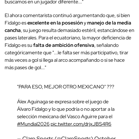
buscamos en un jugador diferente..."
El ahora comentarista continuó argumentando que, si bien
Fidalgo es
excelente en la posesión
y
manejo de la media
cancha
, su juego resulta demasiado estéril, estancándose en
pases laterales. Para el ecuatoriano, la mayor deficiencia de
Fidalgo es su
falta de ambición ofensiva
, señalando
categóricamente que "...le falta ser más participativo, tirar
más veces a gol si llega al arco acompañando o si se hace
más pases de gol..."
"PARA ESO, MEJOR OTRO MEXICANO" ???
Álex Aguinaga se expresa sobre el juego de
Álvaro Fidalgo y lo que podría o no aportar a la
selección mexicana del Vasco Aguirre para el
#Mundial2026
pic.twitter.com/drjxJBS4R6
— Claro Sports (@ClaroSports)
October