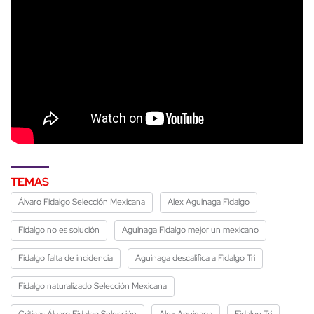
TEMAS
Álvaro Fidalgo Selección Mexicana
Alex Aguinaga Fidalgo
Fidalgo no es solución
Aguinaga Fidalgo mejor un mexicano
Fidalgo falta de incidencia
Aguinaga descalifica a Fidalgo Tri
Fidalgo naturalizado Selección Mexicana
Críticas Álvaro Fidalgo Selección
Alex Aguinaga
Fidalgo Tri