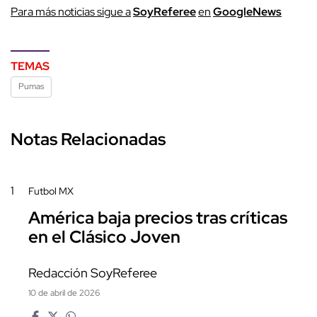
P
ara más noticias sigue a
SoyReferee
en
G
oogleNews
TEMAS
Pumas
Notas Relacionadas
1
Futbol MX
América baja precios tras críticas
en el Clásico Joven
Redacción SoyReferee
10 de abril de 2026