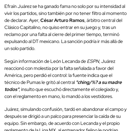
Efraín Juárez se ha ganado fama no solo por su intensidad al
vivir los partidos, sino también por no tener filtro al momento
de declarar. Ayer,
César Arturo Ramos
, árbitro central del
Clásico Capitalino, no quiso entrar en su juego y, tras un
reclamo por una falta al cierre del primer tiempo, terminó
expulsando al DT mexicano. La sanción podría ir más allá de
un solo partido.
Según información de León Lecanda de
ESPN
, Juárez
reaccionó con molestia por la falta señalada a favor del
América, pero perdió el control: la fuente indica que el
técnico de Pumas le gritó al central
"ching/%? a su madre
todos"
, insulto que escuchó directamente el colegiado y,
con el reglamento en mano, lo mandó a los vestidores.
Juárez, simulando confusión, tardó en abandonar el campo y
después se dirigió a un palco para presenciar la caída de su
equipo. Sin embargo, de acuerdo con Lecanda y el propio
reglamento de la Liga MX, al entrenador felino le podrían