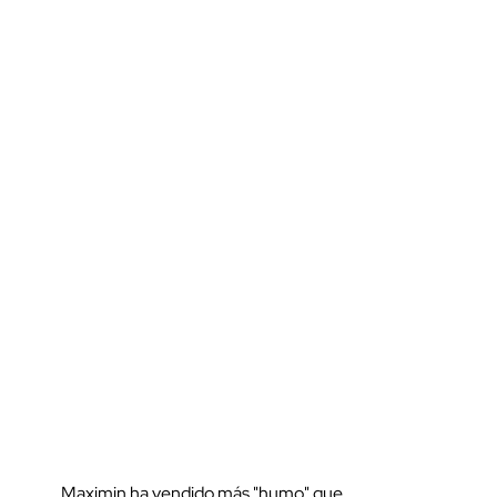
Maximin ha vendido más "humo" que