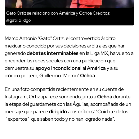
Gato Ortiz se relacionó con América y Ochoa
Créditos:
@gatillo_dgo
Marco Antonio "Gato" Ortiz, el controvertido árbitro
mexicano conocido por sus decisiones arbitrales que han
generado
debates interminables
en la Liga MX, ha vuelto a
encender las redes sociales con una publicación que
demuestra su
apoyo incondicional
al
América
y a su
icónico portero, Guillermo "Memo"
Ochoa
.
En una foto compartida recientemente en su cuenta de
Instagram, Ortiz aparece sonriendo junto a
Ochoa
durante
la etapa del guardameta con las Águilas, acompañada de un
mensaje que parece
dirigido
a los críticos: "Cuídate de los
´expertos´ que saben todo y no han logrado nada".