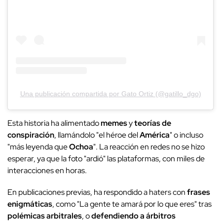
Una publicación compartida por Gato Ortiz (@gatillo_dgo)
Esta historia ha alimentado
memes
y
teorías de
conspiración
, llamándolo "el héroe del
América
" o incluso
"más leyenda que
Ochoa
". La reacción en redes no se hizo
esperar, ya que la foto "ardió" las plataformas, con miles de
interacciones en horas.
En publicaciones previas, ha respondido a haters con
frases
enigmáticas
, como "La gente te amará por lo que eres" tras
polémicas arbitrales
, o
defendiendo a árbitros