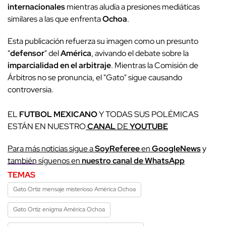
internacionales
mientras aludía a presiones mediáticas
similares a las que enfrenta
Ochoa
.
Esta publicación refuerza su imagen como un presunto
"
defensor
" del
América
, avivando el debate sobre la
imparcialidad en el arbitraje
. Mientras la Comisión de
Árbitros no se pronuncia, el "Gato" sigue causando
controversia.
EL
FUTBOL MEXICANO
Y TODAS SUS POLÉMICAS
ESTÁN EN NUESTRO
CANAL
DE
YOUTUBE
Para más noticias sigue a
SoyReferee
en
GoogleNews
y
también síguenos en
nuestro canal de WhatsApp
TEMAS
Gato Ortiz mensaje misterioso América Ochoa
Gato Ortiz enigma América Ochoa