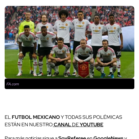
FA.com
EL
FUTBOL MEXICANO
Y TODAS SUS POLÉMICAS
ESTÁN EN NUESTRO
CANAL
DE
YOUTUBE
Para más noticias sigue a
SoyReferee
en
GoogleNews
y