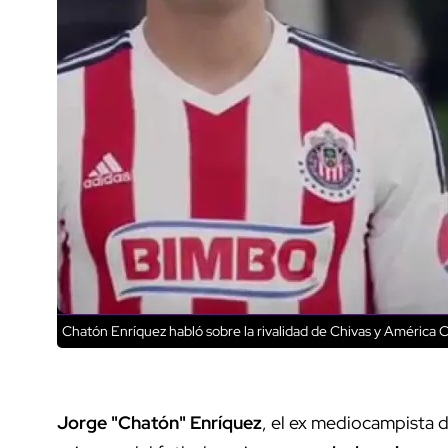
Chatón Enríquez habló sobre la rivalidad de Chivas y América
C
Jorge "Chatón" Enríquez
, el ex mediocampista d