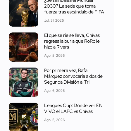
¿Se tambalea el Mundial
2030? La sede que toma
fuerza tras escándalo de FIFA
Jul. 31, 2026
El que se ríe se lleva, Chivas
regresa la burla que RoRo le
hizo a Rivers
Ago. 5, 2026
Por primera vez, Rafa
Márquez convocaría a dos de
Segunda División al Tri
Ago. 6, 2026
Leagues Cup: Dónde ver EN
VIVO el LAFC vs Chivas
Ago. 5, 2026