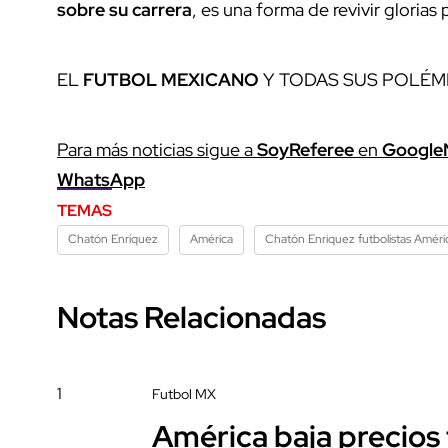
sobre su carrera
, es una forma de revivir glorias
EL
FUTBOL MEXICANO
Y TODAS SUS POLÉM
Para más noticias sigue a
SoyReferee
en
Google
WhatsApp
TEMAS
Chatón Enríquez
América
Chatón Enriquez futbolistas Améri
Notas Relacionadas
1
Futbol MX
América baja precios t