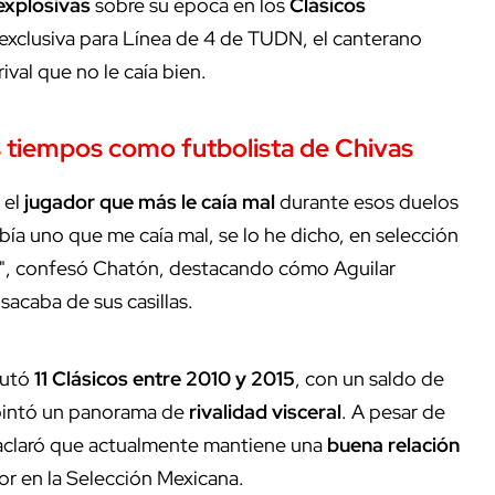
explosivas
sobre su época en los
Clásicos
 exclusiva para Línea de 4 de TUDN, el canterano
rival que no le caía bien.
s tiempos como futbolista de Chivas
a el
jugador que más le caía mal
durante esos duelos
abía uno que me caía mal, se lo he dicho, en selección
..", confesó Chatón, destacando cómo Aguilar
 sacaba de sus casillas.
putó
11 Clásicos entre 2010 y 2015
, con un saldo de
, pintó un panorama de
rivalidad visceral
. A pesar de
 aclaró que actualmente mantiene una
buena relación
or en la Selección Mexicana.