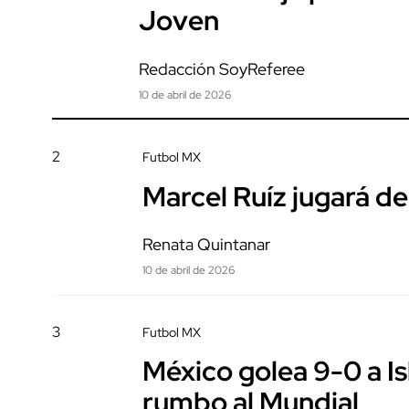
Joven
Redacción SoyReferee
10 de abril de 2026
2
Futbol MX
Marcel Ruíz jugará de
Renata Quintanar
10 de abril de 2026
3
Futbol MX
México golea 9-0 a Is
rumbo al Mundial