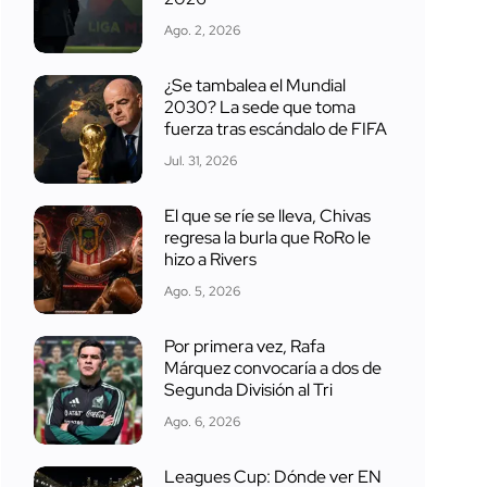
Ago. 2, 2026
¿Se tambalea el Mundial
2030? La sede que toma
fuerza tras escándalo de FIFA
Jul. 31, 2026
El que se ríe se lleva, Chivas
regresa la burla que RoRo le
hizo a Rivers
Ago. 5, 2026
Por primera vez, Rafa
Márquez convocaría a dos de
Segunda División al Tri
Ago. 6, 2026
Leagues Cup: Dónde ver EN