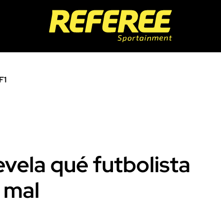
F1
vela qué futbolista
a mal