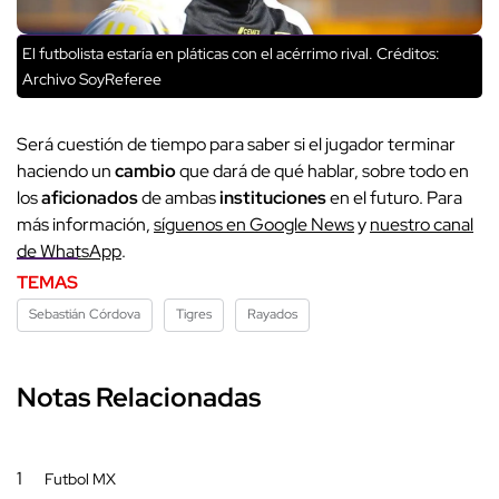
El futbolista estaría en pláticas con el acérrimo rival.
Créditos:
Archivo SoyReferee
Será cuestión de tiempo para saber si el jugador terminar
haciendo un
cambio
que dará de qué hablar, sobre todo en
los
aficionados
de ambas
instituciones
en el futuro. Para
más información,
síguenos en Google News
y
nuestro canal
de WhatsApp
.
TEMAS
Sebastián Córdova
Tigres
Rayados
Notas Relacionadas
1
Futbol MX