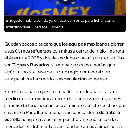
El jugador habría tenido ya un acercamiento para fichar con el
acérrimo rival.
Créditos: Especial
Quedan pocos días para que los
equipos mexicanos
cierren
a sus últimos
refuerzos
con miras a cerrar de mejor manera
el Apertura 2025 y dos de los clubes que aún no cierran filas
son
Tigres
y
Rayados
, sin embargo pocos creerían que
algún futbolista pase de un club regiomontano al otro
aunque ahora ha crecido la
especulación
sobre eso.
Expertos señalan que en el cuadro felino les hace falta un
medio de contención
además de tener a varios jugadores
sin actividad que podrían buscar minutos en otro destino, por
su parte la Pandilla mantiene la búsqueda de su
delantero
estrella
aunque las opciones por ahora se agotan con los
mercados en distintas ligas cerrándose en las últimas horas.