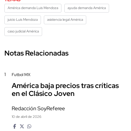
América demanda Luis Mendoza
ayuda demanda América
juicio Luis Mendoza
asistencia legal América
caso judicial América
Notas Relacionadas
1
Futbol MX
América baja precios tras críticas
en el Clásico Joven
Redacción SoyReferee
10 de abril de 2026