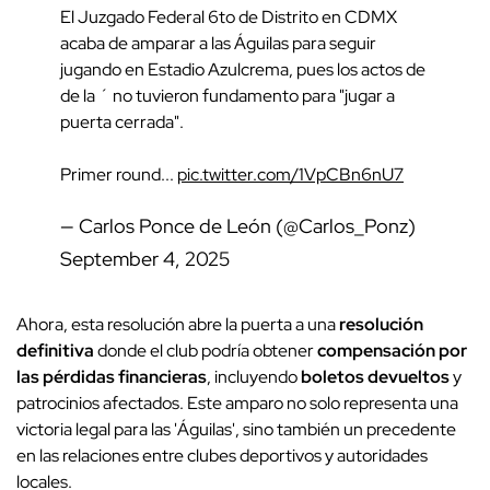
El Juzgado Federal 6to de Distrito en CDMX
acaba de amparar a las Águilas para seguir
jugando en Estadio Azulcrema, pues los actos de
de la ´ no tuvieron fundamento para "jugar a
puerta cerrada".
Primer round...
pic.twitter.com/1VpCBn6nU7
— Carlos Ponce de León (@Carlos_Ponz)
September 4, 2025
Ahora, esta resolución abre la puerta a una
resolución
definitiva
donde el club podría obtener
compensación por
las pérdidas financieras
, incluyendo
boletos devueltos
y
patrocinios afectados. Este amparo no solo representa una
victoria legal para las 'Águilas', sino también un precedente
en las relaciones entre clubes deportivos y autoridades
locales.