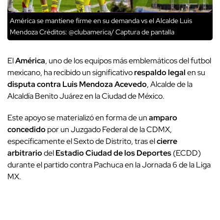
América se mantiene firme en su demanda vs el Alcalde Luis
Mendoza
Créditos: @clubamerica/ Captura de pantalla
El
América
, uno de los equipos más emblemáticos del futbol
mexicano, ha recibido un significativo
respaldo legal
en su
disputa contra Luis Mendoza Acevedo
, Alcalde de la
Alcaldía Benito Juárez en la Ciudad de México.
Este apoyo se materializó en forma de un
amparo
concedido
por un Juzgado Federal de la CDMX,
específicamente el Sexto de Distrito, tras el
cierre
arbitrario
del
Estadio Ciudad de los Deportes
(ECDD)
durante el partido contra Pachuca en la Jornada 6 de la Liga
MX.