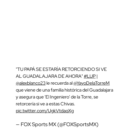
"TU PAPÁ SE ESTARÍA RETORCIENDO SI VE
AL GUADALAJARA DE AHORA"
#LUP
|
@alexblanco23
le recuerda al
@YayoDelaTorreM
que viene de una familia histórica del Guadalajara
y asegura que 'El Ingeniero' de la Torre, se
retorcería si ve a estas Chivas.
pic.twitter.com/UgkVtdaqXg
— FOX Sports MX (@FOXSportsMX)