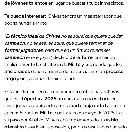
de jóvenes talentos
en lugar de buscar títulos inmediatos.
Te puede interesar:
Chivas tendrá un mes aterrador que
podría hundir a Milito
"El
técnico ideal
de
Chivas
no es aquel que quiere quedar
campeón
, no es ese, es aquel que quiere terminar de
formar jugadores
, para que en un futuro pueda ser
campeón
este equipo",
declaró
De la Torre
, criticando
implícitamente la estrategia de
Milito
y sugiriendo que los
aficionados
deben armarse de paciencia ante un
proceso
largo
y sin garantías de éxito rápido.
Esta predicción llega en un momento crítico para
Chivas
,
que en el
Apertura 2025
acumula solo
una victoria
en
cinco jornadas, ubicándose en la
parte baja de la tabla
con
apenas 5 puntos.
Milito
, contratado en mayo de 2025 tras
su paso por Atlético Mineiro, ha implementado un
estilo
ofensivo
basado en la posesión, pero los resultados han sido