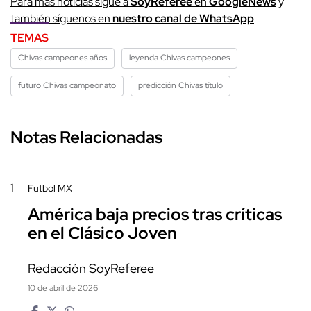
Para más noticias sigue a
SoyReferee
en
GoogleNews
y
también síguenos en
nuestro canal de WhatsApp
TEMAS
Chivas campeones años
leyenda Chivas campeones
futuro Chivas campeonato
predicción Chivas título
Notas Relacionadas
1
Futbol MX
América baja precios tras críticas
en el Clásico Joven
Redacción SoyReferee
10 de abril de 2026