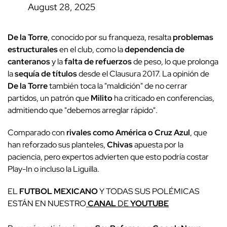
August 28, 2025
De la Torre
, conocido por su franqueza, resalta
problemas
estructurales
en el club, como la
dependencia de
canteranos
y la
falta de refuerzos
de peso, lo que prolonga
la
sequía de títulos
desde el Clausura 2017. La opinión de
De la Torre
también toca la "maldición" de no cerrar
partidos, un patrón que
Milito
ha criticado en conferencias,
admitiendo que "debemos arreglar rápido".
Comparado con
rivales como América o Cruz Azul
, que
han reforzado sus planteles,
Chivas
apuesta por la
paciencia, pero expertos advierten que esto podría costar
Play-In o incluso la Liguilla.
EL
FUTBOL MEXICANO
Y TODAS SUS POLÉMICAS
ESTÁN EN NUESTRO
CANAL
DE
YOUTUBE