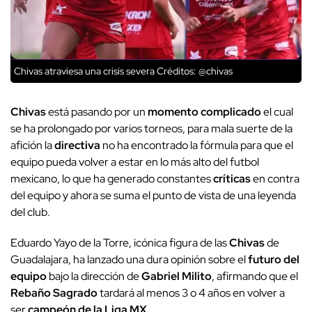
Chivas atraviesa una crisis severa
Créditos: @chivas
Chivas
está pasando por un
momento complicado
el cual
se ha prolongado por varios torneos, para mala suerte de la
afición la
directiva
no ha encontrado la fórmula para que el
equipo pueda volver a estar en lo más alto del futbol
mexicano, lo que ha generado constantes
críticas
en contra
del equipo y ahora se suma el punto de vista de una leyenda
del club.
Eduardo Yayo de la Torre, icónica figura de las
Chivas
de
Guadalajara, ha lanzado una dura opinión sobre el
futuro del
equipo
bajo la dirección de
Gabriel Milito
, afirmando que el
Rebaño Sagrado
tardará al menos 3 o 4 años en volver a
ser
campeón de la Liga MX
.