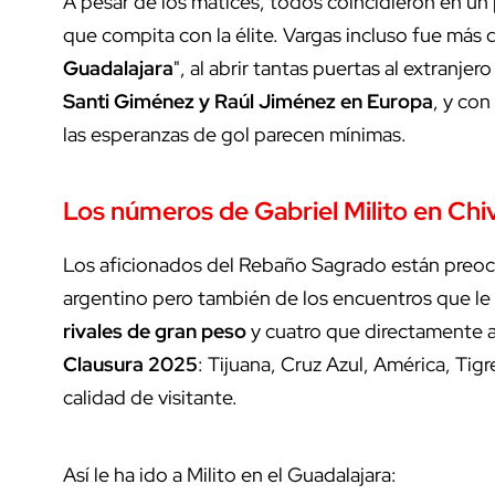
A pesar de los matices, todos coincidieron en un
que compita con la élite. Vargas incluso fue más d
Guadalajara
", al abrir tantas puertas al extranj
Santi Giménez y Raúl Jiménez en Europa
, y con
las esperanzas de gol parecen mínimas.
Los números de
Gabriel Milito
en Chiv
Los aficionados del Rebaño Sagrado están preo
argentino pero también de los encuentros que le
rivales de gran peso
y cuatro que directamente ap
Clausura 2025
: Tijuana, Cruz Azul, América, Tig
calidad de visitante.
Así le ha ido a Milito en el Guadalajara: