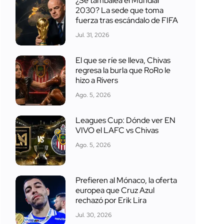
¿Se tambalea el Mundial
2030? La sede que toma
fuerza tras escándalo de FIFA
Jul. 31, 2026
El que se ríe se lleva, Chivas
regresa la burla que RoRo le
hizo a Rivers
Ago. 5, 2026
Leagues Cup: Dónde ver EN
VIVO el LAFC vs Chivas
Ago. 5, 2026
Prefieren al Mónaco, la oferta
europea que Cruz Azul
rechazó por Erik Lira
Jul. 30, 2026