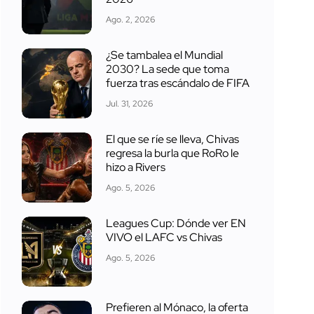
Ago. 2, 2026
¿Se tambalea el Mundial
2030? La sede que toma
fuerza tras escándalo de FIFA
Jul. 31, 2026
El que se ríe se lleva, Chivas
regresa la burla que RoRo le
hizo a Rivers
Ago. 5, 2026
Leagues Cup: Dónde ver EN
VIVO el LAFC vs Chivas
Ago. 5, 2026
Prefieren al Mónaco, la oferta