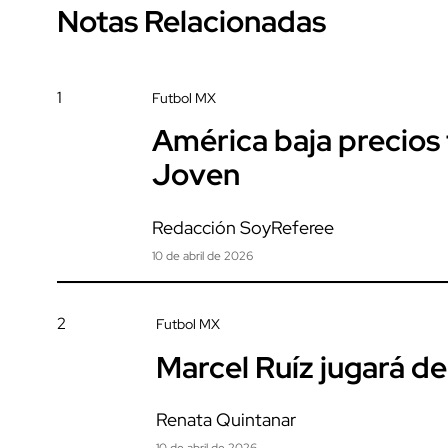
Notas Relacionadas
1
Futbol MX
América baja precios t
Joven
Redacción SoyReferee
10 de abril de 2026
2
Futbol MX
Marcel Ruíz jugará de
Renata Quintanar